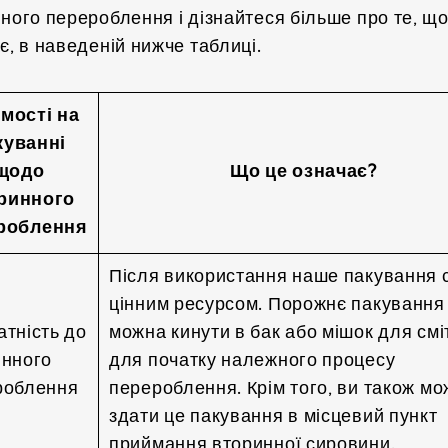
ного перероблення і дізнайтеся більше про те, що
є, в наведеній нижче таблиці.
мості на
куванні
щодо
Що це означає?
ринного
роблення
Після використання наше пакування 
цінним ресурсом. Порожнє пакування
тність до
можна кинути в бак або мішок для смі
инного
для початку належного процесу
роблення
перероблення. Крім того, ви також мо
здати це пакування в місцевий пункт
приймання вторинної сировини.