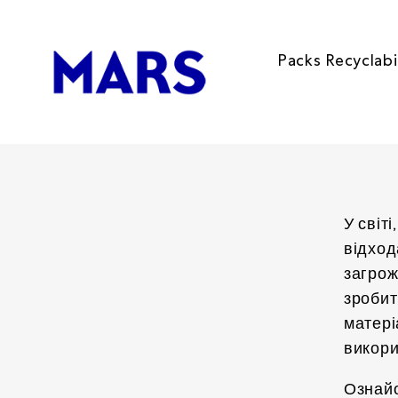
Packs Recyclabi
Ukr
У світ
відход
загрож
зробит
матері
викори
Ознайо