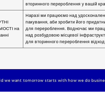
вторинного перероблення у вашій краї
Наразі ми працюємо над удосконале
УТНІ
пакування, аби зробити його придатн
МОСТІ на
для перероблення. Водночас ми пра
анні
над розбудовою місцевої інфраструк
для вторинного перероблення відході
ld we want tomorrow starts with how we do busine