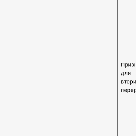
Приз
для
втор
пере