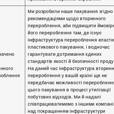
Ми розробили наше пакування згідно 
рекомендаціями щодо вторинного
перероблення, аби підвищити ймовірн
його перероблення там, де існує
інфраструктура перероблення еласти
пластикового пакування, і водночас
начено
гарантувати дотримання єдиних
стандартів якості й безпечності проду
инного
На даний час інфраструктура вторин
роблення
перероблення у вашій країні ще не
передбачає можливості переробленн
цього пакування в процесі утилізації
побутових відходів. Ми й надалі
співпрацюватимемо з іншими компан
над покращенням інфраструктури